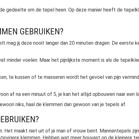
de gedeelte om de tepel heen. Op deze manier heeft de tepelklem
MMEN GEBRUIKEN?
mag jij deze nooit langer dan 20 minuten dragen. De eerste keer 
wat minder voelen. Maar het pijnlijkste moment is als de tepelk
kken, te kussen of te masseren wordt het gevoel van pijn vermin
n af na een minuut of 5, je kan het altijd opbouwen naar een la
t gewoon niks, haal de klemmen dan gewoon van je tepels af.
GEBRUIKEN?
Het maakt niet uit of je man of vrouw bent. Mannentepels zijn 
tevigere klemmen. Hebben wat meer houvast op de kleinere te