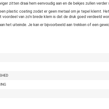
teviger zitten draai hem eenvoudig aan en de bekjes zullen verder s
 een plastic coating zodat er geen metaal om je tepel klemt. Het
et voordeel van zo’n brede klem is dat de druk goed verdeeld wor
n het uiteinde. Je kan er bijvoorbeeld aan trekken of een gewich
ISHED
KING