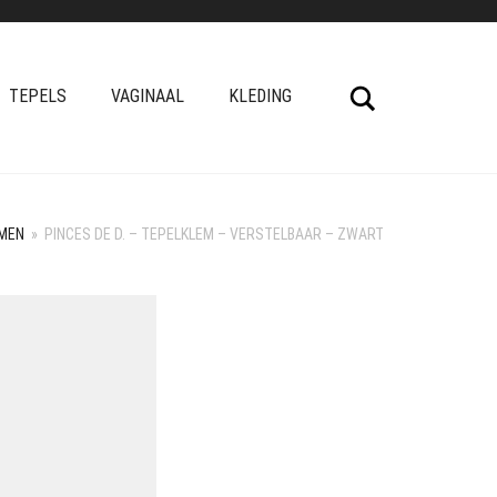
Search
TEPELS
VAGINAAL
KLEDING
MEN
»
PINCES DE D. – TEPELKLEM – VERSTELBAAR – ZWART