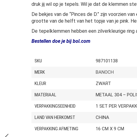
druk jij wil op je tepels. Wil je dat de klemmen s
De bekjes van de “Pinces de D.” zijn voorzien van
grootte van de helft van het topje van je pink. H
De tepelklemmen hebben een zilverkleurige ring aa
Bestellen doe je bij bol.com
SKU
987101138
MERK
BANOCH
KLEUR
ZWART
MATERIAAL
METAAL 304 – POL
VERPAKKINGSEENHEID
1 SET PER VERPAK
LAND VAN HERKOMST
CHINA
VERPAKKING AFMETING
16 CM X 9 CM