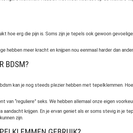
ikt hoe erg die pijn is. Soms zijn je tepels ook gewoon gevoelig
e hebben meer kracht en knijpen nou eenmaal harder dan ande
R BDSM?
et bdsm kan je nog steeds plezier hebben met tepelklemmen. Ho
ent van “reguliere” seks. We hebben allemaal onze eigen voorkeu
xtra aandacht krijgen. En je ervan geniet als er soms stevig in j
unnen zijn.
TEPELKLEMMEN GEBRUIK?