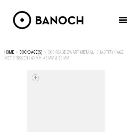
Toggle Menu
HOME
»
COCKCAGE(S)
»
COCKCAGE ZWART METAAL | CHASTITY CAGE
MET 3 RINGEN | 40 MM, 45 MM & 50 MM
+