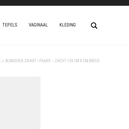
Search
TEPELS
VAGINAAL
KLEDING
K
»
BLINDDOEK ZWART / PAARS – ZACHT 150 CM 8 CM BREED