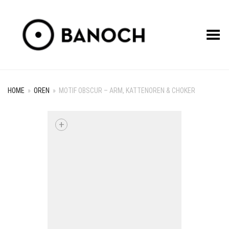
Toggle Menu
HOME
»
OREN
»
MOTIF OBSCUR – ARM, KATTENOREN & CHOKER
+