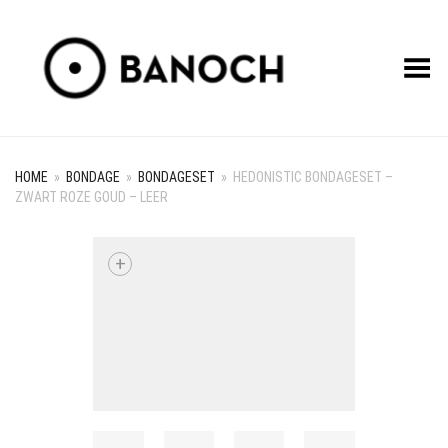
Toggle Menu
HOME
»
BONDAGE
»
BONDAGESET
»
HEDONISTIC BONDAGESET –
ZWART ROZE GOUD – LEER
+