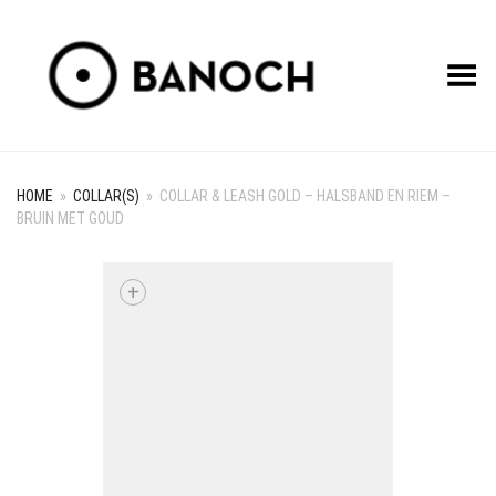
Toggle Menu
HOME
»
COLLAR(S)
»
COLLAR & LEASH GOLD – HALSBAND EN RIEM –
BRUIN MET GOUD
+